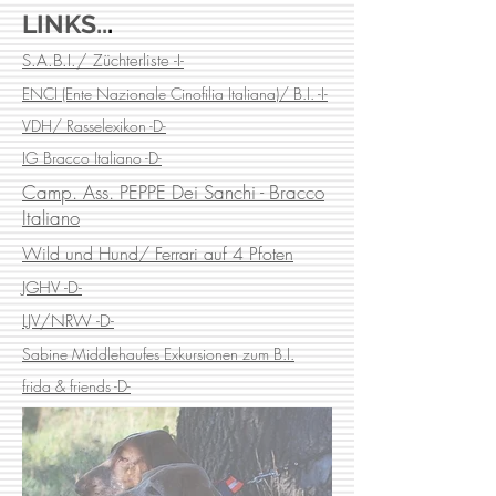
LINKS..
.
S.A.B.I./ Züchterliste -I-
ENCI (Ente Nazionale Cinofilia Italiana)/ B.I. -I-
VDH/ Rasselexikon -D-
IG Bracco Italiano -D-
Camp. Ass. PEPPE Dei Sanchi - Bracco
Italiano
Wild und Hund/ Ferrari auf 4 Pfoten
JGHV -D-
LJV/NRW
-D-
Sabine Middlehaufes Exkursionen zum B.I.
frida & friends
-D-